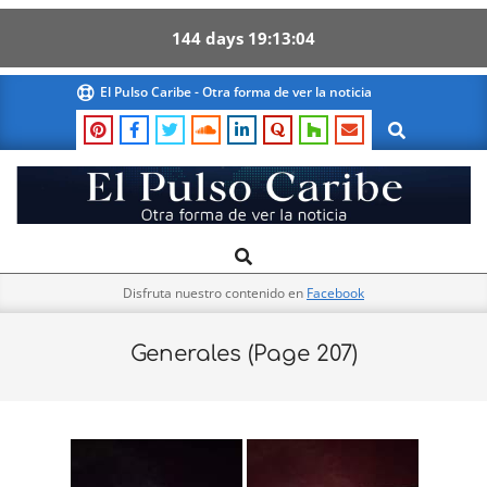
144
days
19
13
03
Skip
El Pulso Caribe - Otra forma de ver la noticia
to
Search
content
El
Search
Primary
Pulso
Navigation
Caribe
Disfruta nuestro contenido en
Facebook
Menu
Generales
(Page 207)