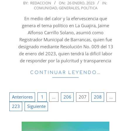
2023-
BY:
REDACCION
ON:
26 ENERO, 2023
IN:
COMUNIDAD
,
GENERALES
,
POLÍTICA
01-
26
En medio del calor y la efervescencia que
genera el tema político en La Guajira, Jaime
Alfonso Carrillo Solano, asumió como
Registrador Municipal de Barrancas, quien fue
designado mediante Resolución No. 009 del 13
de enero del 2023, quien tendrá la difícil labor
de responder por la pulcritud y transparencia
CONTINUAR LEYENDO…
Paginación
Anteriores
1
…
206
207
208
…
de
223
Siguiente
entradas