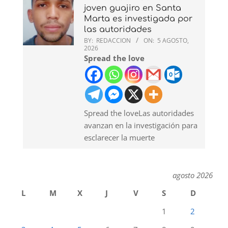
joven guajiro en Santa
Marta es investigada por
las autoridades
BY:
REDACCION
ON:
5 AGOSTO,
2026
Spread the love
Spread the loveLas autoridades
avanzan en la investigación para
esclarecer la muerte
agosto 2026
L
M
X
J
V
S
D
1
2