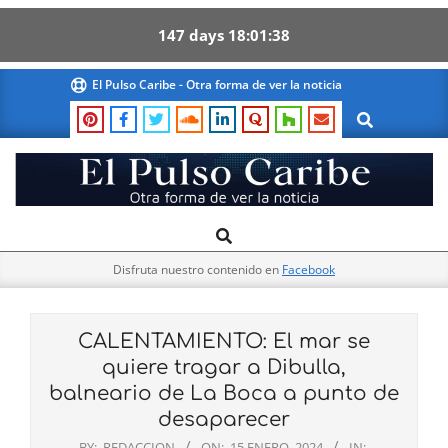
147
days
18
01
37
Skip
El Pulso Caribe - Otra forma de ver la noticia
to
Search
content
El
Search
Primary
Pulso
Navigation
Caribe
Disfruta nuestro contenido en
Facebook
Menu
CALENTAMIENTO: El mar se
quiere tragar a Dibulla,
balneario de La Boca a punto de
desaparecer
BY:
REDACCION
ON:
15 ENERO, 2024
IN: