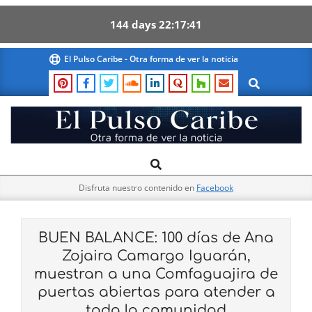
144
days
22
17
40
Skip
El Pulso Caribe - Otra forma de ver la noticia
to
Search
content
El
Search
Primary
Pulso
Navigation
Caribe
Disfruta nuestro contenido en
Facebook
Menu
BUEN BALANCE: 100 días de Ana
Zojaira Camargo Iguarán,
muestran a una Comfaguajira de
puertas abiertas para atender a
toda la comunidad