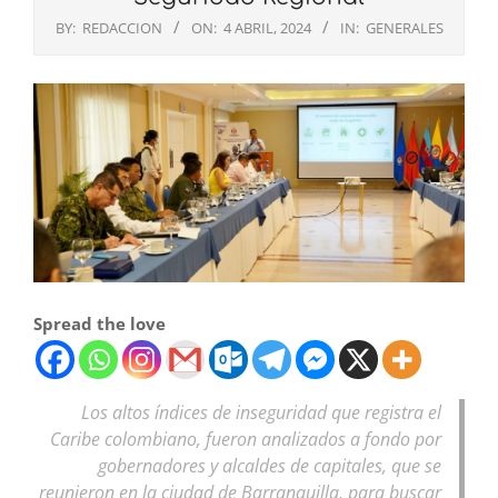
BY:
REDACCION
ON:
4 ABRIL, 2024
IN:
GENERALES
Spread the love
Los altos índices de inseguridad que registra el
Caribe colombiano, fueron analizados a fondo por
gobernadores y alcaldes de capitales, que se
reunieron en la ciudad de Barranquilla, para buscar