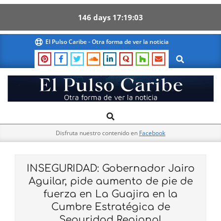
146
days
17
19
02
Skip
El Pulso Caribe - Otra forma de ver la noticia
to
Search
content
El
Search
Primary
Pulso
Navigation
Caribe
Disfruta nuestro contenido en
Facebook
Menu
INSEGURIDAD: Gobernador Jairo
Aguilar, pide aumento de pie de
fuerza en La Guajira en la
Cumbre Estratégica de
Seguridad Regional