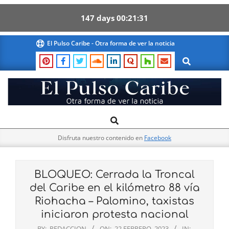
147
days
00
21
30
Skip
El Pulso Caribe - Otra forma de ver la noticia
to
Search
content
El
Search
Primary
Pulso
Navigation
Caribe
Disfruta nuestro contenido en
Facebook
Menu
BLOQUEO: Cerrada la Troncal
del Caribe en el kilómetro 88 vía
Riohacha – Palomino, taxistas
iniciaron protesta nacional
BY:
REDACCION
ON:
22 FEBRERO, 2023
IN: