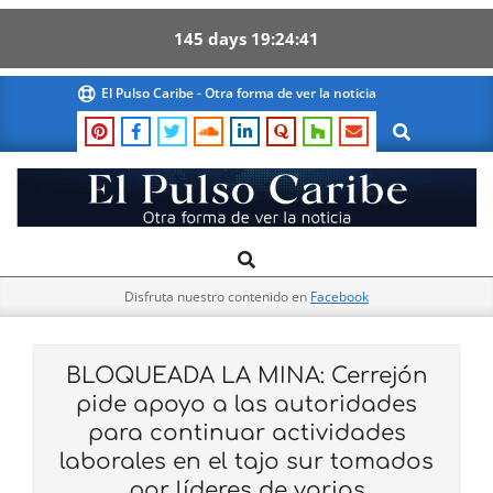
145
days
19
24
40
Skip
El Pulso Caribe - Otra forma de ver la noticia
to
Search
content
El
Search
Primary
Pulso
Navigation
Caribe
Disfruta nuestro contenido en
Facebook
Menu
BLOQUEADA LA MINA: Cerrejón
pide apoyo a las autoridades
para continuar actividades
laborales en el tajo sur tomados
por líderes de varias