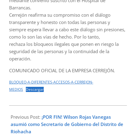
mediante convenio suscrito con el Hospital de
Barrancas.
Cerrejón reafirma su compromiso con el diálogo
transparente y honesto con todas las personas y
siempre espera llevar a cabo este diálogo sin presiones,
como lo son las vías de hecho. Por lo tanto,
rechaza los bloqueos ilegales que ponen en riesgo la
seguridad de las personas y la continuidad de la
operación.
COMUNICADO OFICIAL DE LA EMPRESA CERREJÓN.
BLOQUEO-A-DIFERENTES-ACCESOS-A-CERREJON-
MEDIOS
Descargar
2024-
01-
Previous Post:
¡POR FIN! Wilson Rojas Vanegas
16
asumió como Secretario de Gobierno del Distrito de
Riohacha