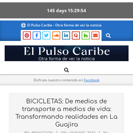
145
days
15
29
53
Skip
El Pulso Caribe - Otra forma de ver la noticia
to
Search
content
El
Search
Primary
Pulso
Navigation
Caribe
Disfruta nuestro contenido en
Facebook
Menu
BICICLETAS: De medios de
transporte a medios de vida:
Transformando realidades en La
Guajira
BY:
REDACCION
ON:
15 MAYO, 2024
IN: