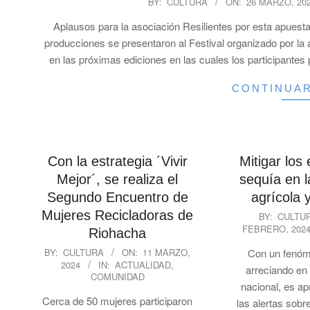
BY:
CULTURA
ON:
26 MARZO, 20
03-
Aplausos para la asociación Resilientes por esta apuest
26
producciones se presentaron al Festival organizado por la
en las próximas ediciones en las cuales los participantes
CONTINUA
Con la estrategia ´Vivir
Mitigar los 
Mejor´, se realiza el
sequía en l
Segundo Encuentro de
agrícola 
2024-
Mujeres Recicladoras de
BY:
CULTU
FEBRERO, 202
02-
Riohacha
28
2024-
BY:
CULTURA
ON:
11 MARZO,
Con un fenóm
2024
IN:
ACTUALIDAD
,
03-
arreciando en t
COMUNIDAD
11
nacional, es a
Cerca de 50 mujeres participaron
las alertas sobr