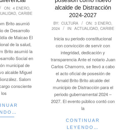
iferencial
posesión como nuevo
alcalde de Distracción
ON:
4 ENERO,
UALIDAD
,
CARIBE
2024-2027
2024-
om Brito asumió
BY:
CULTURA
ON:
3 ENERO,
2024
IN:
ACTUALIDAD
,
CARIBE
01-
io de Desarrollo
03
aldía de Maicao El
Inicia su periodo constitucional
ional de la salud,
con convicción de servir con
 Brito asumió la
integridad, dedicación y
sarrollo Social en
transparencia Ante el notario Juan
ión municipal de
Carlos Chamorro, se llevó a cabo
vo alcalde Miguel
el acto oficial de posesión de
 González. Salom
Arnald Brito Brito alcalde del
 cargo consciente
municipio de Distracción para el
 los
periodo gubernamental 2024 –
2027. El evento público contó con
INUAR
la
ENDO…
CONTINUAR
LEYENDO…