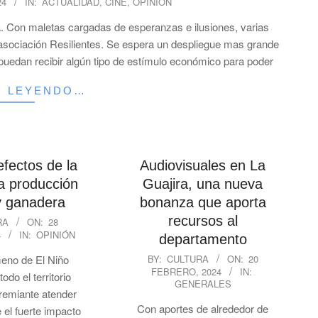
24
IN:
ACTUALIDAD
,
CINE
,
OPINIÓN
a. Con maletas cargadas de esperanzas e ilusiones, varias
 asociación Resilientes. Se espera un despliegue mas grande
 puedan recibir algún tipo de estímulo económico para poder
R LEYENDO…
efectos de la
Audiovisuales en La
a producción
Guajira, una nueva
y ganadera
bonanza que aporta
recursos al
RA
ON:
28
4
IN:
OPINIÓN
departamento
2024-
eno de El Niño
BY:
CULTURA
ON:
20
FEBRERO, 2024
IN:
02-
odo el territorio
GENERALES
20
premiante atender
Con aportes de alrededor de
e el fuerte impacto