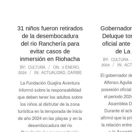
31 niños fueron retirados
Gobernador 
de la desembocadura
Deluque to
del rio Ranchería para
oficial ant
evitar casos de
de La 
2024-
inmersión en Riohacha
BY:
CULTURA
2024
IN:
ACT
01-
2024-
BY:
CULTURA
ON:
3 ENERO,
03
2024
IN:
ACTUALIDAD
,
CARIBE
01-
El gobernador de
03
Alfonso Aguil
La Fundación Guajira Aventura
posesión oficia
informó sobre la responsabilidad
el periodo 202
que deben tener los adultos sobre
Asamblea D
los niños al disfrutar de la zona
Durante el act
turística en la temporada de inicio
afirmó que la pr
de año 2024 en las playas y en la
la relación ent
desembocadura del rio
y la Asambl