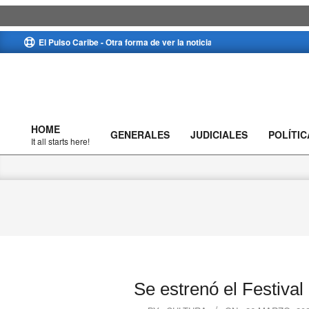
Skip
El Pulso Caribe - Otra forma de ver la noticia
to
content
HOME
GENERALES
JUDICIALES
POLÍTIC
Primary
It all starts here!
Navigation
Menu
Se estrenó el Festiva
2024-