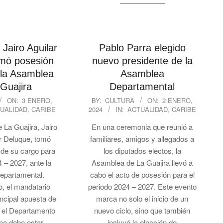
Jairo Aguilar
Pablo Parra elegido
mó posesión
nuevo presidente de la
e la Asamblea
Asamblea
Guajira
Departamental
2024-
ON:
3 ENERO,
BY:
CULTURA
ON:
2 ENERO,
UALIDAD
,
CARIBE
2024
IN:
ACTUALIDAD
,
CARIBE
01-
02
 La Guajira, Jairo
En una ceremonia que reunió a
ar Deluque, tomó
familiares, amigos y allegados a
l de su cargo para
los diputados electos, la
4 – 2027, ante la
Asamblea de La Guajira llevó a
epartamental.
cabo el acto de posesión para el
o, el mandatario
periodo 2024 – 2027. Este evento
incipal apuesta de
marca no solo el inicio de un
re el Departamento
nuevo ciclo, sino que también
ea debe estar
incluyó la elección de