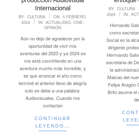
producción Audiovisual
enfoque d
2024-
Internacional
BY:
CULTURA
2024
IN:
ACT
01-
2024-
BY:
CULTURA
ON:
5 FEBRERO,
04
2024
IN:
ACTUALIDAD
,
CINE
,
02-
Hernando Sal
OPINIÓN
05
como secretar
Aún no dejo de agradecer por la
Social en la alc
oportunidad de vivir mis
dirigente profes
aventuras del 2023 y ya 2024 se
Hermando Salom
me está convirtiendo en una
secretaria de De
aventura mucho más increíble, y
la administrac
es que arrancar el año como
Maicao del nue
terminé el anterior lleno de alegría
Felipe Aragón
solo se debe a una palabra:
Brito asume el
Audiovisuales. Cuando me
de
contactan
CONT
CONTINUAR
LEY
LEYENDO…