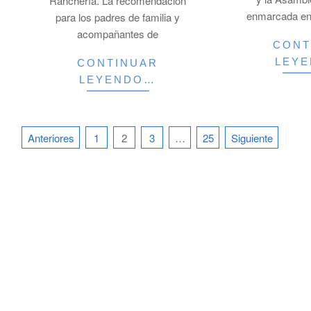
Ranchería. La recomendación
enmarcada en
para los padres de familia y
acompañantes de
CONT
LEY
CONTINUAR
LEYENDO…
Paginación
Anteriores
1
2
3
…
25
Siguiente
de
entradas