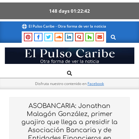
148
days
01
22
41
Skip
El Pulso Caribe - Otra forma de ver la noticia
to
Search
content
El
Search
Primary
Pulso
Navigation
Caribe
Disfruta nuestro contenido en
Facebook
Menu
ASOBANCARIA: Jonathan
Malagón González, primer
guajiro que llega a presidir la
Asociación Bancaria y de
Entidades Financieras en