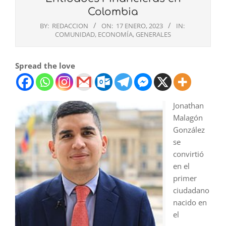
Colombia
BY:
REDACCION
ON:
17 ENERO, 2023
IN:
COMUNIDAD
,
ECONOMÍA
,
GENERALES
Spread the love
Jonathan
Malagón
González
se
convirtió
en el
primer
ciudadano
nacido en
el