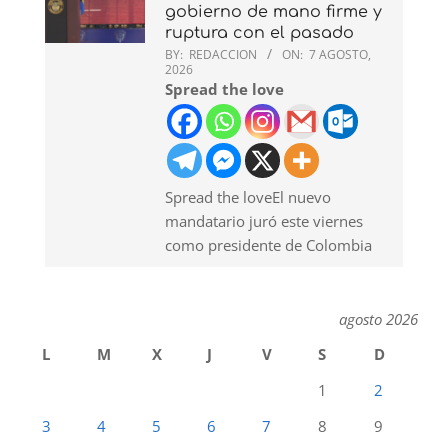
gobierno de mano firme y
ruptura con el pasado
BY:
REDACCION
ON:
7 AGOSTO,
2026
Spread the love
Spread the loveEl nuevo
mandatario juró este viernes
como presidente de Colombia
agosto 2026
L
M
X
J
V
S
D
1
2
3
4
5
6
7
8
9