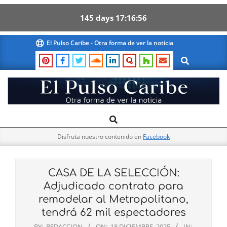
145
days
17
16
55
Skip
El Pulso Caribe - Otra forma de ver la noticia
to
Search
content
El
Search
Primary
Pulso
Navigation
Caribe
Disfruta nuestro contenido en
Facebook
Menu
CASA DE LA SELECCIÓN:
Adjudicado contrato para
remodelar al Metropolitano,
tendrá 62 mil espectadores
BY:
REDACCION
ON:
18 DICIEMBRE, 2025
IN: