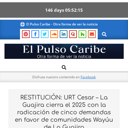
146
days
05
52
14
Skip
El Pulso Caribe - Otra forma de ver la noticia
to
Search
content
El
Search
Primary
Pulso
Navigation
Caribe
Disfruta nuestro contenido en
Facebook
Menu
RESTITUCIÓN: URT Cesar – La
Guajira cierra el 2025 con la
radicación de cinco demandas
en favor de comunidades Wayúu
de La Guajira