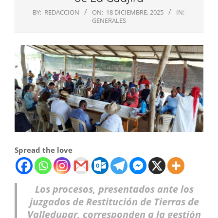
BY:
REDACCION
ON:
18 DICIEMBRE, 2025
IN:
GENERALES
Spread the love
Los procesos, presentados ante los
juzgados de Restitución de Tierras de
Valledupar, corresponden a la gestión