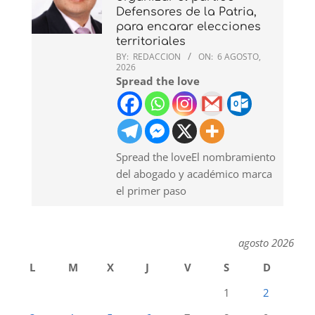
Defensores de la Patria,
para encarar elecciones
territoriales
BY:
REDACCION
ON:
6 AGOSTO,
2026
Spread the love
Spread the loveEl nombramiento
del abogado y académico marca
el primer paso
agosto 2026
L
M
X
J
V
S
D
1
2