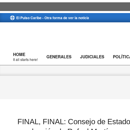
Skip
El Pulso Caribe - Otra forma de ver la noticia
to
content
HOME
GENERALES
JUDICIALES
POLÍTIC
Primary
It all starts here!
Navigation
Menu
FINAL, FINAL: Consejo de Estado,