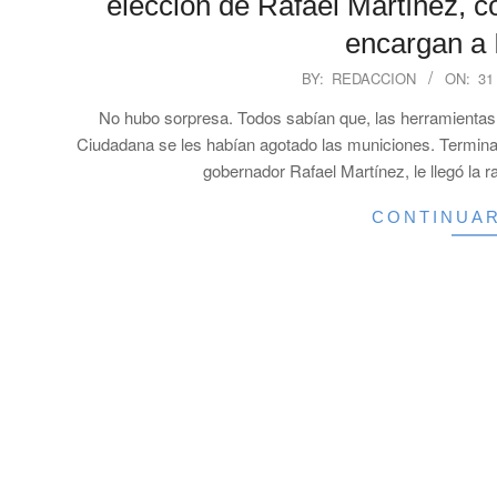
elección de Rafael Martínez, 
encargan a I
2025-
BY:
REDACCION
ON:
31
07-
No hubo sorpresa. Todos sabían que, las herramientas 
31
Ciudadana se les habían agotado las municiones. Terminad
gobernador Rafael Martínez, le llegó la ra
CONTINUA