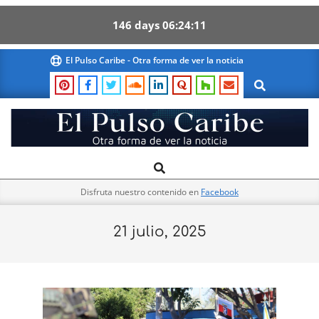
146
days
06
24
11
Skip
El Pulso Caribe - Otra forma de ver la noticia
to
Search
content
El
Search
Primary
Pulso
Navigation
Caribe
Disfruta nuestro contenido en
Facebook
Menu
21 julio, 2025