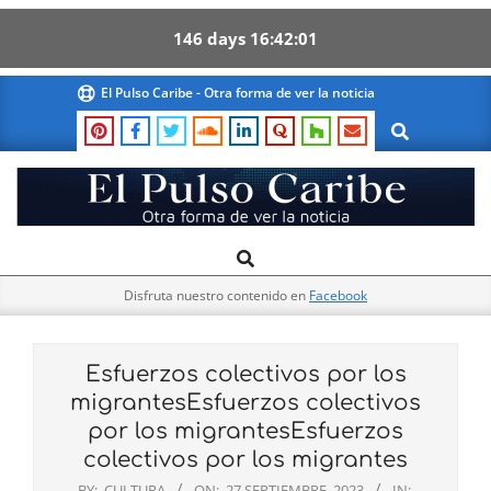
146
days
16
42
00
Skip
El Pulso Caribe - Otra forma de ver la noticia
to
Search
content
El
Search
Primary
Pulso
Navigation
Caribe
Disfruta nuestro contenido en
Facebook
Menu
Esfuerzos colectivos por los
migrantesEsfuerzos colectivos
por los migrantesEsfuerzos
colectivos por los migrantes
BY:
CULTURA
ON:
27 SEPTIEMBRE, 2023
IN: