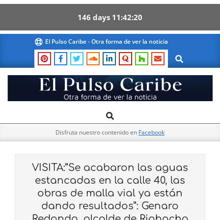
146
days
11
42
19
Skip
El Pulso Caribe - Otra forma de ver la noticia
to
Search
content
El
Search
Primary
Pulso
Navigation
Caribe
Disfruta nuestro contenido en
Facebook
Menu
VISITA:”Se acabaron las aguas
estancadas en la calle 40, las
obras de malla vial ya están
dando resultados”: Genaro
Redondo, alcalde de Riohacha