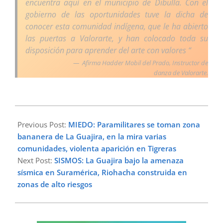
encuentra aquí en el municipio de Dibulla. Con el
gobierno de las oportunidades tuve la dicha de
conocer esta comunidad indígena, que le ha abierto
las puertas a Valorarte, y han colocado toda su
disposición para aprender del arte con valores “
Afirma Hadder Mobil del Prado, Instructor de
danza de Valorarte.
2023-
08-
Previous Post:
MIEDO: Paramilitares se toman zona
17
bananera de La Guajira, en la mira varias
comunidades, violenta aparición en Tigreras
Next Post:
SISMOS: La Guajira bajo la amenaza
sísmica en Suramérica, Riohacha construida en
zonas de alto riesgos