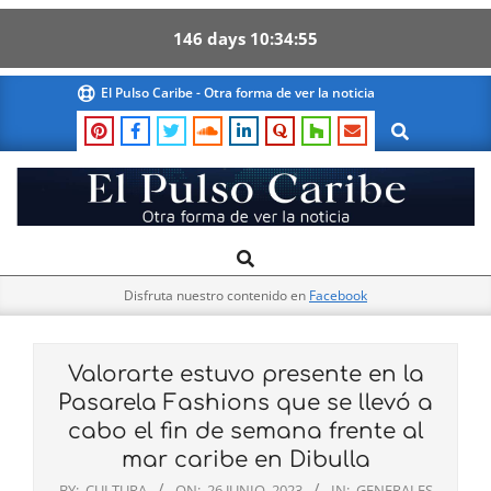
146
days
10
34
55
Skip
El Pulso Caribe - Otra forma de ver la noticia
to
Search
content
El
Search
Primary
Pulso
Navigation
Caribe
Disfruta nuestro contenido en
Facebook
Menu
Valorarte estuvo presente en la
Pasarela Fashions que se llevó a
cabo el fin de semana frente al
mar caribe en Dibulla
BY:
CULTURA
ON:
26 JUNIO, 2023
IN:
GENERALES