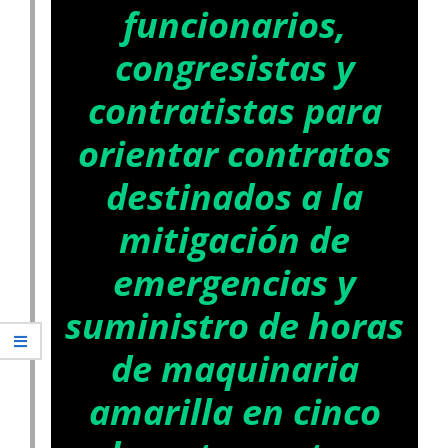
funcionarios,
congresistas y
contratistas para
orientar contratos
destinados a la
mitigación de
emergencias y
suministro de horas
de maquinaria
amarilla en cinco