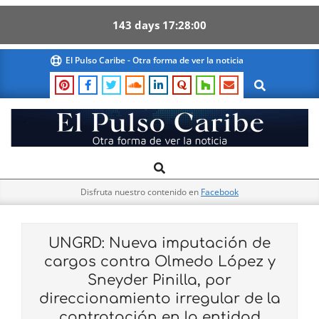
143
days
17
27
59
Skip
El Pulso Caribe - Otra forma de ver la noticia
to
Search
content
El
Search
Primary
Pulso
Navigation
Caribe
Disfruta nuestro contenido en
Facebook
Menu
UNGRD: Nueva imputación de
cargos contra Olmedo López y
Sneyder Pinilla, por
direccionamiento irregular de la
contratación en la entidad