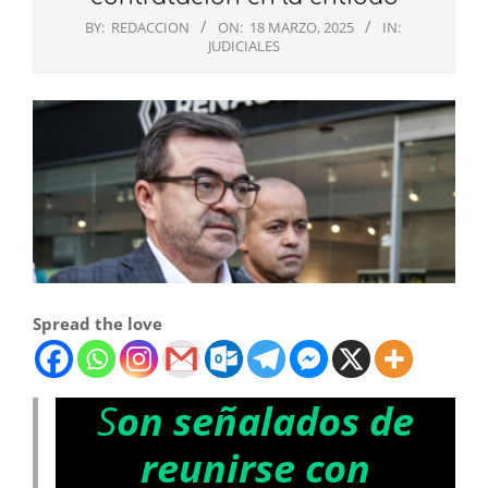
BY:
REDACCION
ON:
18 MARZO, 2025
IN:
JUDICIALES
Spread the love
S
on señalados de
reunirse con