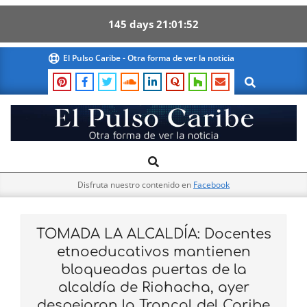
145
days
21
01
51
Skip
El Pulso Caribe - Otra forma de ver la noticia
to
Search
content
El
Search
Primary
Pulso
Navigation
Caribe
Disfruta nuestro contenido en
Facebook
Menu
TOMADA LA ALCALDÍA: Docentes
etnoeducativos mantienen
bloqueadas puertas de la
alcaldía de Riohacha, ayer
despejaron la Troncal del Caribe