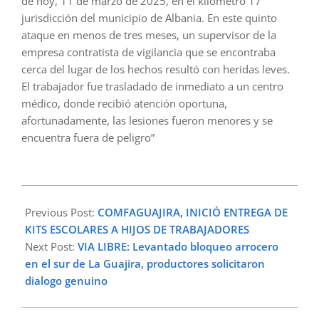
de hoy, 11 de marzo de 2025, en el kilómetro 17
jurisdicción del municipio de Albania. En este quinto
ataque en menos de tres meses, un supervisor de la
empresa contratista de vigilancia que se encontraba
cerca del lugar de los hechos resultó con heridas leves.
El trabajador fue trasladado de inmediato a un centro
médico, donde recibió atención oportuna,
afortunadamente, las lesiones fueron menores y se
encuentra fuera de peligro”
2025-
03-
Previous Post:
COMFAGUAJIRA, INICIÓ ENTREGA DE
11
KITS ESCOLARES A HIJOS DE TRABAJADORES
Next Post:
VIA LIBRE: Levantado bloqueo arrocero
en el sur de La Guajira, productores solicitaron
dialogo genuino