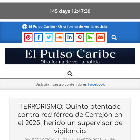
145
days
12
47
38
Skip
El Pulso Caribe - Otra forma de ver la noticia
to
Search
content
El
Search
Primary
Pulso
Navigation
Caribe
Disfruta nuestro contenido en
Facebook
Menu
TERRORISMO: Quinto atentado
contra red férrea de Cerrejón en
el 2025, herido un supervisor de
vigilancia
BY:
REDACCION
ON:
11 MARZO, 2025
IN: