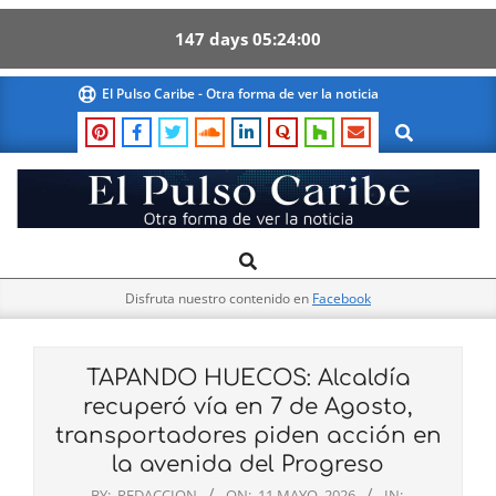
147
days
05
23
59
Skip
El Pulso Caribe - Otra forma de ver la noticia
to
Search
content
El
Search
Primary
Pulso
Navigation
Caribe
Disfruta nuestro contenido en
Facebook
Menu
TAPANDO HUECOS: Alcaldía
recuperó vía en 7 de Agosto,
transportadores piden acción en
la avenida del Progreso
BY:
REDACCION
ON:
11 MAYO, 2026
IN: