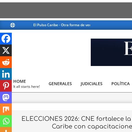
Skip
El Pulso Caribe - Otra forma de ver la noticia
El Pulso Caribe -
to
content
El
Pulso
HOME
GENERALES
JUDICIALES
Caribe
POLÍTICA
Primary
It all starts here!
Navigation
Menu
ELECCIONES 2026: CNE fortalece la 
Caribe con capacitacione