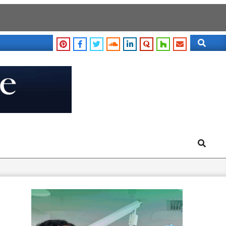
Search
Search