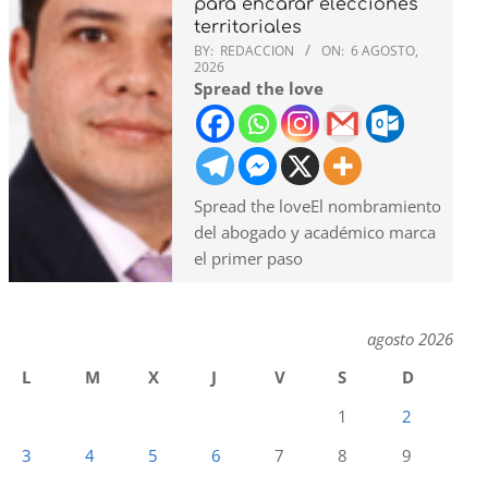
para encarar elecciones
territoriales
BY:
REDACCION
ON:
6 AGOSTO,
2026
Spread the love
Spread the loveEl nombramiento
del abogado y académico marca
el primer paso
agosto 2026
L
M
X
J
V
S
D
1
2
3
4
5
6
7
8
9