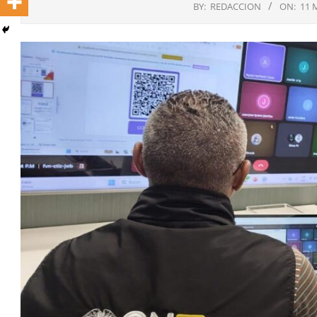
BY:
REDACCION
ON:
11 