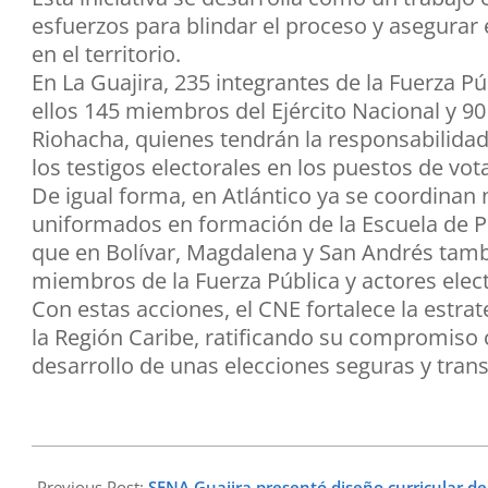
esfuerzos para blindar el proceso y asegurar 
en el territorio.
En La Guajira, 235 integrantes de la Fuerza P
ellos 145 miembros del Ejército Nacional y 90
Riohacha, quienes tendrán la responsabilidad 
los testigos electorales en los puestos de vot
De igual forma, en Atlántico ya se coordina
uniformados en formación de la Escuela de Po
que en Bolívar, Magdalena y San Andrés tambi
miembros de la Fuerza Pública y actores elect
Con estas acciones, el CNE fortalece la estrat
la Región Caribe, ratificando su compromiso 
desarrollo de unas elecciones seguras y tra
2026-
05-
Previous Post:
SENA Guajira presentó diseño curricular de