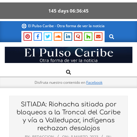
145
days
06
36
45
Skip
El Pulso Caribe - Otra forma de ver la noticia
to
Search
content
El
Search
Primary
Pulso
Navigation
Caribe
Disfruta nuestro contenido en
Facebook
Menu
SITIADA: Riohacha sitiada por
bloqueos a la Troncal del Caribe
y vía a Valledupar, indígenas
rechazan desalojos
BY:
REDACCION
ON:
5 MARZO, 2023
IN: