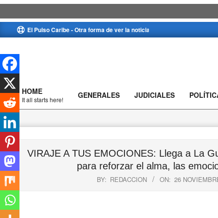
Skip
El Pulso Caribe - Otra forma de ver la noticia
to
content
HOME
GENERALES
JUDICIALES
POLÍTIC
Primary
It all starts here!
Navigation
Menu
VIRAJE A TUS EMOCIONES: Llega a La Guajir
para reforzar el alma, las emocio
BY:
REDACCION
ON:
26 NOVIEMBRE