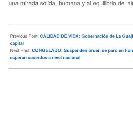
una mirada sólida, humana y al equilibrio del a
2025-
11-
Previous Post:
CALIDAD DE VIDA: Gobernación de La Guajir
26
capital
Next Post:
CONGELADO: Suspenden orden de paro en Fonsec
esperan acuerdos a nivel nacional