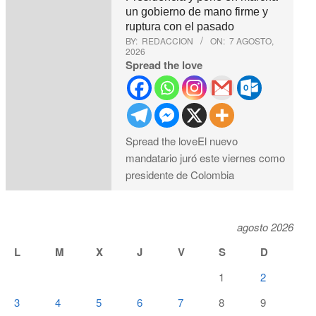
un gobierno de mano firme y
ruptura con el pasado
BY:
REDACCION
ON:
7 AGOSTO,
2026
Spread the love
Spread the loveEl nuevo
mandatario juró este viernes como
presidente de Colombia
agosto 2026
L
M
X
J
V
S
D
1
2
3
4
5
6
7
8
9