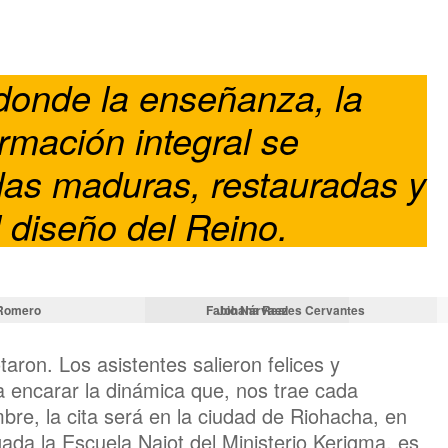
donde la enseñanza, la
ormación integral se
idas maduras, restauradas y
 diseño del Reino.
 Romero
Fabio Nárvaez
J
ohana Reales Cervantes
taron. Los asistentes salieron felices y
 encarar la dinámica que, nos trae cada
re, la cita será en la ciudad de Riohacha, en
ada la Escuela Naiot del Ministerio Kerigma, es