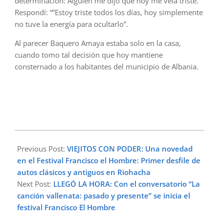
determinación: Alguien me dijo que hoy me veía triste.
Respondí: “”Estoy triste todos los días, hoy simplemente
no tuve la energía para ocultarlo”.
Al parecer Baquero Amaya estaba solo en la casa,
cuando tomo tal decisión que hoy mantiene
consternado a los habitantes del municipio de Albania.
2024-
06-
Previous Post:
VIEJITOS CON PODER: Una novedad
06
en el Festival Francisco el Hombre: Primer desfile de
autos clásicos y antiguos en Riohacha
Next Post:
LLEGÓ LA HORA: Con el conversatorio “La
canción vallenata: pasado y presente” se inicia el
festival Francisco El Hombre