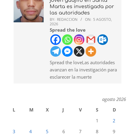
joven guajiro en Santa
Marta es investigada por
las autoridades
BY:
REDACCION
ON:
5 AGOSTO,
2026
Spread the love
Spread the loveLas autoridades
avanzan en la investigación para
esclarecer la muerte
agosto 2026
L
M
X
J
V
S
D
1
2
3
4
5
6
7
8
9