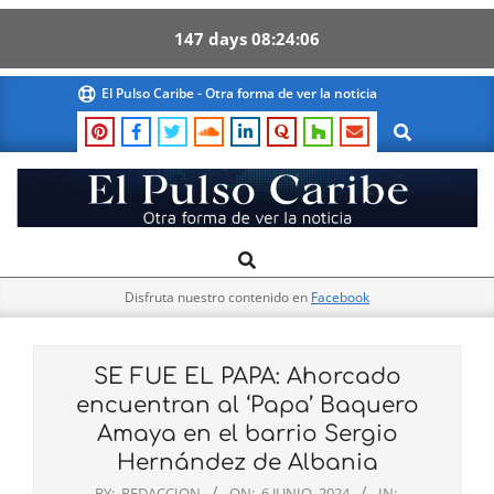
147
days
08
24
05
Skip
El Pulso Caribe - Otra forma de ver la noticia
to
Search
content
El
Search
Primary
Pulso
Navigation
Caribe
Disfruta nuestro contenido en
Facebook
Menu
SE FUE EL PAPA: Ahorcado
encuentran al ‘Papa’ Baquero
Amaya en el barrio Sergio
Hernández de Albania
BY:
REDACCION
ON:
6 JUNIO, 2024
IN: