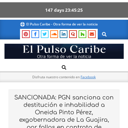
147
days
23
45
24
Skip
El Pulso Caribe - Otra forma de ver la noticia
to
Search
content
El
Search
Primary
Pulso
Navigation
Caribe
Disfruta nuestro contenido en
Facebook
Menu
SANCIONADA: PGN sanciona con
destitución e inhabilidad a
Oneida Pinto Pérez,
exgobernadora de La Guajira,
por fallas en contrato de