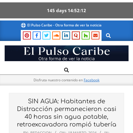
145
days
14
52
11
Skip
El Pulso Caribe - Otra forma de ver la noticia
to
Search
content
El
Search
Primary
Pulso
Navigation
Caribe
Disfruta nuestro contenido en
Facebook
Menu
SIN AGUA: Habitantes de
Distracción permanecieron casi
40 horas sin agua potable,
retroexcavadora rompió tubería
BY:
REDACCION
ON:
18 MARZO, 2024
IN: