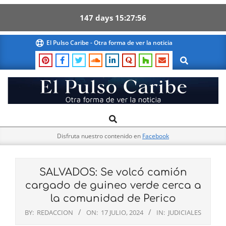
147
days
15
27
56
Skip
El Pulso Caribe - Otra forma de ver la noticia
to
Search
content
El
Search
Primary
Pulso
Navigation
Caribe
Disfruta nuestro contenido en
Facebook
Menu
SALVADOS: Se volcó camión
cargado de guineo verde cerca a
la comunidad de Perico
BY:
REDACCION
ON:
17 JULIO, 2024
IN:
JUDICIALES