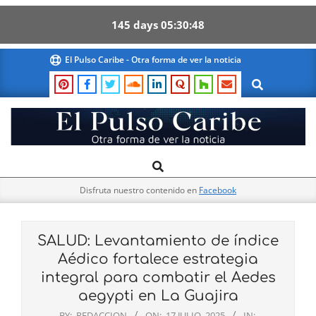
145
days
05
30
47
Skip
El Pulso Caribe - Otra forma de ver la noticia
to
Search
content
El
Search
Primary
Pulso
Navigation
Caribe
Disfruta nuestro contenido en
Facebook
Menu
SALUD: Levantamiento de índice
Aédico fortalece estrategia
integral para combatir el Aedes
aegypti en La Guajira
BY:
REDACCION
ON:
17 JULIO, 2025
IN: