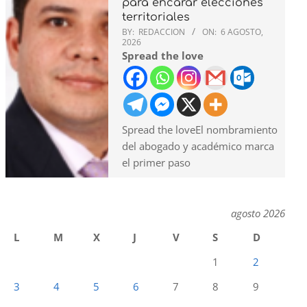
para encarar elecciones
territoriales
BY:
REDACCION
ON:
6 AGOSTO,
2026
Spread the love
Spread the loveEl nombramiento
del abogado y académico marca
el primer paso
agosto 2026
L
M
X
J
V
S
D
1
2
3
4
5
6
7
8
9