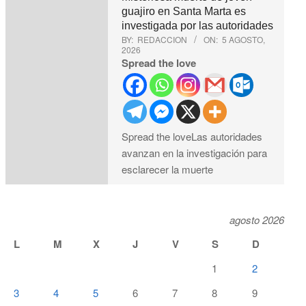
guajiro en Santa Marta es
investigada por las autoridades
BY:
REDACCION
ON:
5 AGOSTO,
2026
Spread the love
Spread the loveLas autoridades
avanzan en la investigación para
esclarecer la muerte
agosto 2026
L
M
X
J
V
S
D
1
2
3
4
5
6
7
8
9