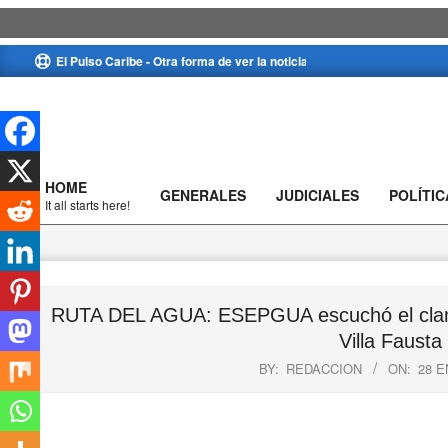
Skip
El Pulso Caribe - Otra forma de ver la noticia
to
content
HOME
GENERALES
JUDICIALES
POLÍTIC
Primary
It all starts here!
Navigation
Menu
RUTA DEL AGUA: ESEPGUA escuchó el clamor
Villa Fausta
BY:
REDACCION
ON:
28 E