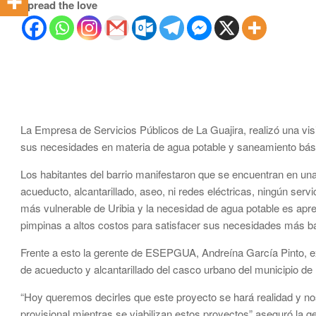
Spread the love
La Empresa de Servicios Públicos de La Guajira, realizó una visi
sus necesidades en materia de agua potable y saneamiento bás
Los habitantes del barrio manifestaron que se encuentran en una
acueducto, alcantarillado, aseo, ni redes eléctricas, ningún serv
más vulnerable de Uribia y la necesidad de agua potable es apr
pimpinas a altos costos para satisfacer sus necesidades más b
Frente a esto la gerente de ESEPGUA, Andreína García Pinto, ex
de acueducto y alcantarillado del casco urbano del municipio de 
“Hoy queremos decirles que este proyecto se hará realidad y 
provisional mientras se viabilizan estos proyectos” aseguró la g