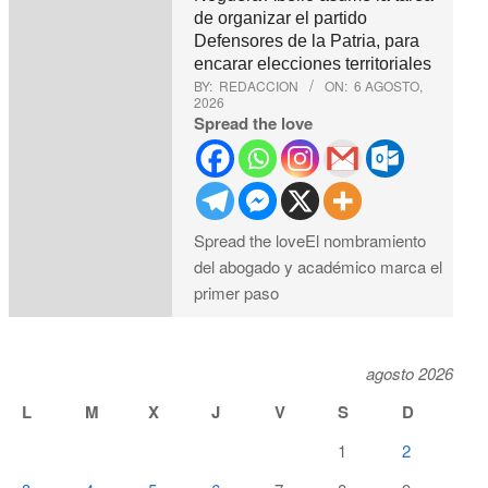
de organizar el partido
Defensores de la Patria, para
encarar elecciones territoriales
BY:
REDACCION
ON:
6 AGOSTO,
2026
Spread the love
Spread the loveEl nombramiento
del abogado y académico marca el
primer paso
agosto 2026
L
M
X
J
V
S
D
1
2