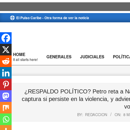
Skip
El Pulso Caribe - Otra forma de ver la noticia
to
content
HOME
GENERALES
JUDICIALES
POLÍTIC
Primary
It all starts here!
Navigation
Menu
¿RESPALDO POLÍTICO? Petro reta a Naín:
captura si persiste en la violencia, y advi
vo
BY:
REDACCION
ON:
8 M