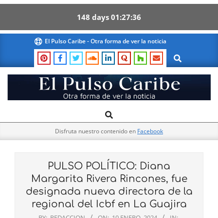
148
days
01
27
36
Skip
El Pulso Caribe - Otra forma de ver la noticia
to
Search
content
El
Search
Primary
Pulso
Navigation
Caribe
Disfruta nuestro contenido en
Facebook
Menu
PULSO POLÍTICO: Diana
Margarita Rivera Rincones, fue
designada nueva directora de la
regional del Icbf en La Guajira
BY:
REDACCION
ON:
10 ENERO, 2024
IN: