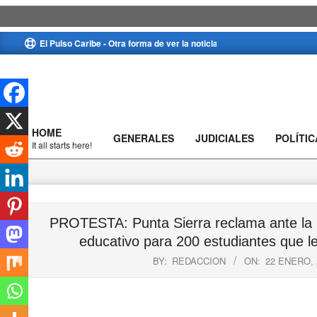
Skip
El Pulso Caribe - Otra forma de ver la noticia
to
content
HOME
GENERALES
JUDICIALES
POLÍTIC
Primary
It all starts here!
Navigation
Menu
PROTESTA: Punta Sierra reclama ante la S
educativo para 200 estudiantes que le
BY:
REDACCION
ON:
22 ENERO, 