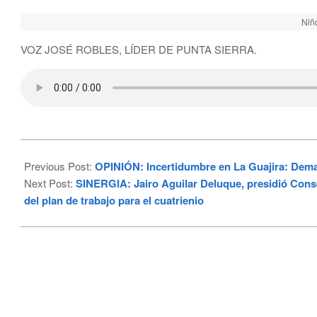
Niñ
VOZ JOSÉ ROBLES, LÍDER DE PUNTA SIERRA.
2024-
01-
Previous Post:
OPINIÓN: Incertidumbre en La Guajira: Deman
22
Next Post:
SINERGIA: Jairo Aguilar Deluque, presidió Conse
del plan de trabajo para el cuatrienio