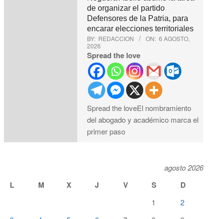
de organizar el partido
Defensores de la Patria, para
encarar elecciones territoriales
BY:
REDACCION
ON:
6 AGOSTO,
2026
Spread the love
Spread the loveEl nombramiento
del abogado y académico marca el
primer paso
agosto 2026
L
M
X
J
V
S
D
1
2