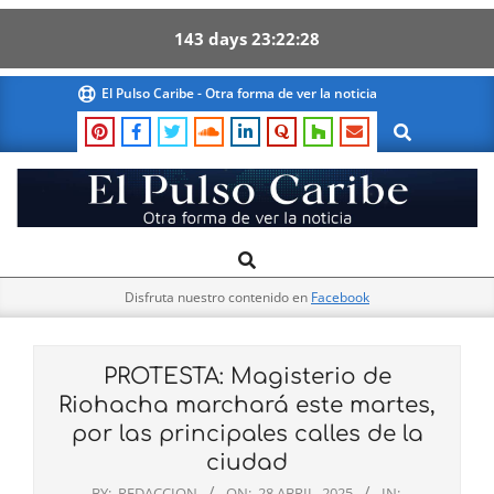
143
days
23
22
28
Skip
El Pulso Caribe - Otra forma de ver la noticia
to
Search
content
El
Search
Primary
Pulso
Navigation
Caribe
Disfruta nuestro contenido en
Facebook
Menu
PROTESTA: Magisterio de
Riohacha marchará este martes,
por las principales calles de la
ciudad
BY:
REDACCION
ON:
28 ABRIL, 2025
IN: