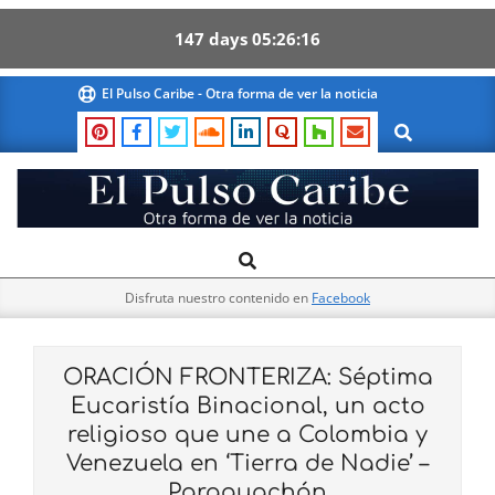
147
days
05
26
15
Skip
El Pulso Caribe - Otra forma de ver la noticia
to
Search
content
El
Search
Primary
Pulso
Navigation
Caribe
Disfruta nuestro contenido en
Facebook
Menu
ORACIÓN FRONTERIZA: Séptima
Eucaristía Binacional, un acto
religioso que une a Colombia y
Venezuela en ‘Tierra de Nadie’ –
Paraguachón