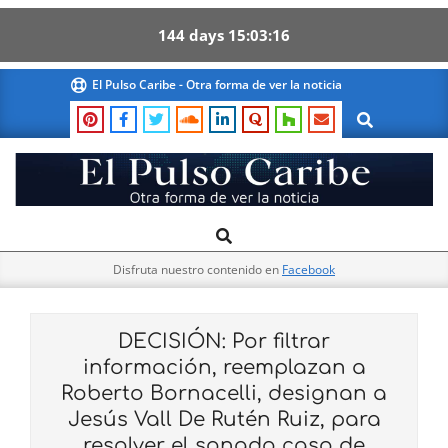
144
days
15
03
15
Skip
El Pulso Caribe - Otra forma de ver la noticia
to
Search
content
El
Search
Primary
Pulso
Navigation
Caribe
Disfruta nuestro contenido en
Facebook
Menu
DECISIÓN: Por filtrar
información, reemplazan a
Roberto Bornacelli, designan a
Jesús Vall De Rutén Ruiz, para
resolver el sonado caso de