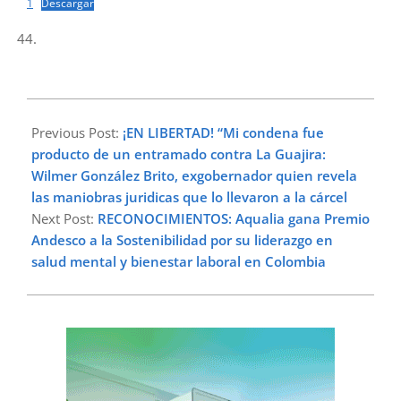
1
Descargar
2025-
06-
Previous Post:
¡EN LIBERTAD! “Mi condena fue
29
producto de un entramado contra La Guajira:
Wilmer González Brito, exgobernador quien revela
las maniobras juridicas que lo llevaron a la cárcel
Next Post:
RECONOCIMIENTOS: Aqualia gana Premio
Andesco a la Sostenibilidad por su liderazgo en
salud mental y bienestar laboral en Colombia