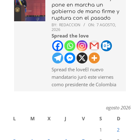
pone en marcha un
gobierno de mano firme y
ruptura con el pasado
BY:
REDACCION
ON:
7 AGOSTO,
2026
Spread the love
Spread the loveEl nuevo
mandatario juró este viernes
como presidente de Colombia
agosto 2026
L
M
X
J
V
S
D
1
2