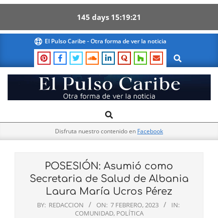
145
days
15
19
20
Skip
El Pulso Caribe - Otra forma de ver la noticia
to
Search
content
El
Search
Primary
Pulso
Navigation
Caribe
Disfruta nuestro contenido en
Facebook
Menu
POSESIÓN: Asumió como
Secretaria de Salud de Albania
Laura María Ucros Pérez
BY:
REDACCION
ON:
7 FEBRERO, 2023
IN:
COMUNIDAD
,
POLÍTICA