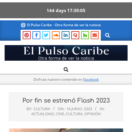
144
days
17
30
04
Skip
El Pulso Caribe - Otra forma de ver la noticia
to
Search
content
El
Search
Primary
Pulso
Navigation
Caribe
Disfruta nuestro contenido en
Facebook
Menu
Por fin se estrenó Flash 2023
BY:
CULTURA
ON:
16 JUNIO, 2023
IN:
ACTUALIDAD
,
CINE
,
CULTURA
,
OPINIÓN