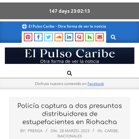
147
days
23
02
12
Skip
El Pulso Caribe - Otra forma de ver la noticia
to
Search
content
El
Search
Primary
Pulso
Navigation
Caribe
Disfruta nuestro contenido en
Facebook
Menu
Policía captura a dos presuntos
distribuidores de
estupefacientes en Riohacha
BY:
PRENSA
ON:
28 MARZO, 2023
IN:
CARIBE
,
NACIONALES