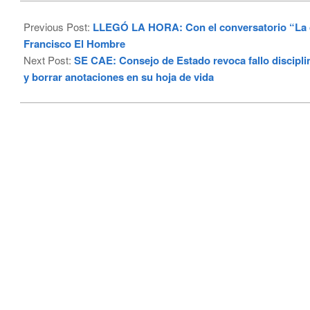
2024-
06-
Previous Post:
LLEGÓ LA HORA: Con el conversatorio “La can
06
Francisco El Hombre
Next Post:
SE CAE: Consejo de Estado revoca fallo disciplin
y borrar anotaciones en su hoja de vida