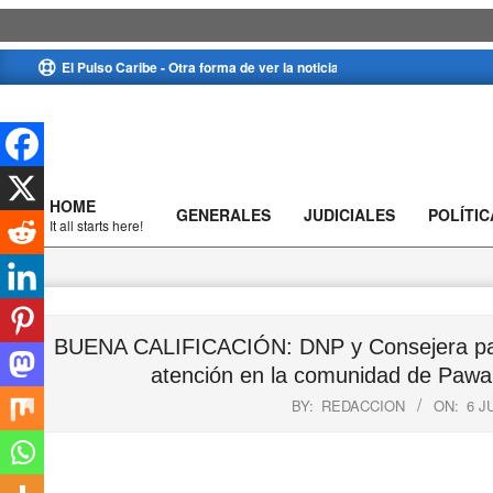
Skip
El Pulso Caribe - Otra forma de ver la noticia
to
content
HOME
GENERALES
JUDICIALES
POLÍTIC
Primary
It all starts here!
Navigation
Menu
BUENA CALIFICACIÓN: DNP y Consejera par
atención en la comunidad de Pawal
BY:
REDACCION
ON:
6 J