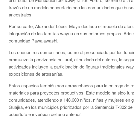
el director de Planeación del ICBF, Milton Forero, se refirió a la
través de un modelo concertado con las comunidades que busca e
ancestrales.
Por su parte, Alexander López Maya destacó el modelo de atenci
integración de las familias wayuu en sus entornos propios. Además
comunidad Pawalawashi.
Los encuentros comunitarios, como el presenciado por los func
promueve la pervivencia cultural, el cuidado del entorno, la segu
actividades incluyen la participación de figuras tradicionales wa
exposiciones de artesanías.
Estos espacios también son aprovechados para la entrega de r
materiales para proyectos productivos. Este modelo ha sido fun
comunidades, atendiendo a 148.600 niños, niñas y mujeres en g
Guajira, en los municipios priorizados por la Sentencia T-302 d
cobertura e inversión del año anterior.