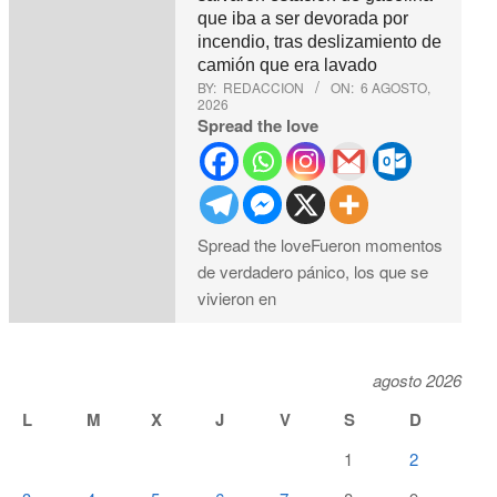
que iba a ser devorada por
incendio, tras deslizamiento de
camión que era lavado
BY:
REDACCION
ON:
6 AGOSTO,
2026
Spread the love
Spread the loveFueron momentos
de verdadero pánico, los que se
vivieron en
agosto 2026
L
M
X
J
V
S
D
1
2