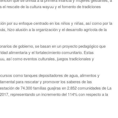
 atención que se brinda a la primera infancia y mujeres gestantes, a
l rescate de la cultura wayuu y el fomento de tradiciones
ón por su enfoque centrado en los niños y niñas, así como por la
, hizo alusión a la organización y el desarrollo agrícola de la
ionarios de gobierno, se basan en un proyecto pedagógico que
ridad alimentaria y el fortalecimiento comunitario. Estas
yuu, así como eventos culturales, juegos tradicionales y
ecursos como tanques depositadores de agua, alimentos y
damental para rescatar y promover los saberes de las
estación de 74.300 familias guajiras en 2.852 comunidades de La
e 2017, representando un incremento del 114% con respecto a la