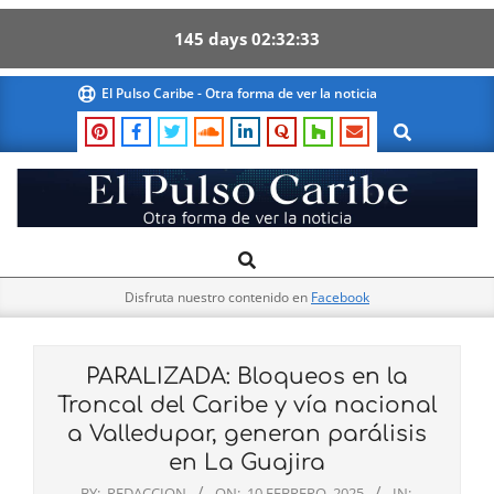
145
days
02
32
32
Skip
El Pulso Caribe - Otra forma de ver la noticia
to
Search
content
El
Search
Primary
Pulso
Navigation
Caribe
Disfruta nuestro contenido en
Facebook
Menu
PARALIZADA: Bloqueos en la
Troncal del Caribe y vía nacional
a Valledupar, generan parálisis
en La Guajira
BY:
REDACCION
ON:
10 FEBRERO, 2025
IN: