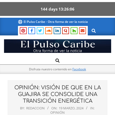
144
days
13
26
05
Skip
El Pulso Caribe - Otra forma de ver la noticia
to
Search
content
El
Search
Primary
Pulso
Navigation
Caribe
Disfruta nuestro contenido en
Facebook
Menu
OPINIÓN: VISIÓN DE QUE EN LA
GUAJIRA SE CONSOLIDE UNA
TRANSICIÓN ENERGÉTICA
BY:
REDACCION
ON:
19 MARZO, 2024
IN:
OPINIÓN