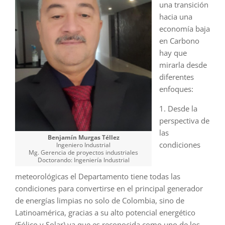
una transición
hacia una
economía baja
en Carbono
hay que
mirarla desde
diferentes
enfoques:
1. Desde la
perspectiva de
las
Benjamín Murgas Téllez
condiciones
Ingeniero Industrial
Mg. Gerencia de proyectos industriales
Doctorando: Ingeniería Industrial
meteorológicas el Departamento tiene todas las
condiciones para convertirse en el principal generador
de energías limpias no solo de Colombia, sino de
Latinoamérica, gracias a su alto potencial energético
(Eólico y Solar) ya que es reconocida como uno de los