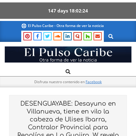
147
days
18
02
23
Skip
El Pulso Caribe - Otra forma de ver la noticia
to
Search
content
El
Search
Primary
Pulso
Navigation
Caribe
Disfruta nuestro contenido en
Facebook
Menu
DESENGUAYABE: Desayuno en
Villanueva, tiene en vilo la
cabeza de Ulises Ibarra,
Contralor Provincial para
Regalías en La Guajira, W revela