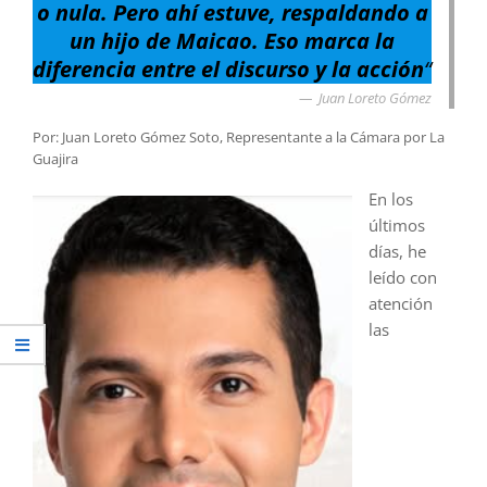
o nula. Pero ahí estuve, respaldando a
un hijo de Maicao. Eso marca la
diferencia entre el discurso y la acción
“
Juan Loreto Gómez
Por: Juan Loreto Gómez Soto, Representante a la Cámara por La
Guajira
En los
últimos
días, he
leído con
atención
las