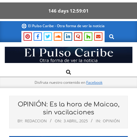
146
days
12
59
00
Skip
El Pulso Caribe - Otra forma de ver la noticia
to
Search
content
El
Search
Primary
Pulso
Navigation
Caribe
Disfruta nuestro contenido en
Facebook
Menu
OPINIÓN: Es la hora de Maicao,
sin vacilaciones
BY:
REDACCION
ON:
3 ABRIL, 2025
IN:
OPINIÓN