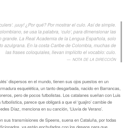
lers’. ¡uuy! ¿Por qué? Por mostrar el culo. Así de simple.
lombiano, se usa la palabra, ‘culo’, para dimensionar las
 tan grande. La Real Academia de la Lengua Española, solo
to azulgrana. En la costa Caribe de Colombia, muchas de
las frases coloquiales, llevan implícito el vocablo: culo.
NOTA DE LA DIRECCIÓN
ulés’ dispersos en el mundo, tienen sus ojos puestos en un
 armadura esquelética, un tanto desgarbada, nacido en Barrancas,
oneros, pero de pocos futbolistas. Los catalanes sueñan con Luis
 futbolística, parece que obligará a que el ‘guajiro’ cambie de
des Díaz, menciona en su canción, ‘Lluvia de Verano’.
 en sus transmisiones de Speens, suena en Cataluña, por todas
aficionados, ya están enchufados con los deseos para que