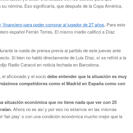
 a su nómina. Eso significaría, que después de la Copa América,
ay’ financiero para poder comprar al jugador de 27 años
.
Para esto
antero español Ferrán Torres
.
El mismo medio calificó a Díaz
durante la rueda de prensa previa al partido de este jueves ante
cto. Si bien no habló directamente de Luis Díaz, sí se refirió a la
 dijo Radio Caracol en noticia fechada en Barcelona.
, el aficionado y el socio
debe entender que la situación es muy
los máximos competidores como el Madrid en España como con
a situación económica que no tiene nada que ver con 25
traían.
Ahora no es así y por eso no estamos en las mismas
el ‘fair play’ o con una condición económica mucho mejor que la