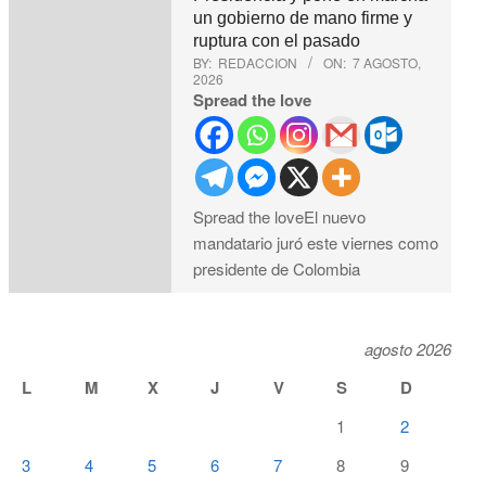
un gobierno de mano firme y
ruptura con el pasado
BY:
REDACCION
ON:
7 AGOSTO,
2026
Spread the love
Spread the loveEl nuevo
mandatario juró este viernes como
presidente de Colombia
agosto 2026
L
M
X
J
V
S
D
1
2
3
4
5
6
7
8
9