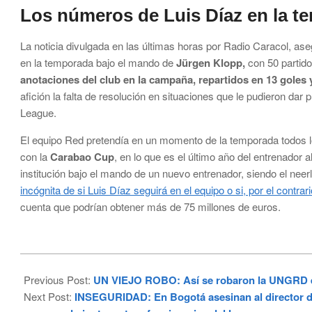
Los números de Luis Díaz en la t
La noticia divulgada en las últimas horas por Radio Caracol, as
en la temporada bajo el mando de
Jürgen Klopp,
con 50 partid
anotaciones del club en la campaña, repartidos en 13 goles y
afición la falta de resolución en situaciones que le pudieron dar p
League.
El equipo Red pretendía en un momento de la temporada todos lo
con la
Carabao Cup
, en lo que es el último año del entrenador 
institución bajo el mando de un nuevo entrenador, siendo el nee
incógnita de si Luis Díaz seguirá en el equipo o si, por el contr
cuenta que podrían obtener más de 75 millones de euros.
2024-
05-
Previous Post:
UN VIEJO ROBO: Así se robaron la UNGRD e
16
Next Post:
INSEGURIDAD: En Bogotá asesinan al director de