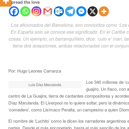
Spread the love
Los aficionados del Barcelona, son conocidos como ‘Los cu
En España solo se conoce ese significado. En el Caribe co
cosas. Un ejemplo, un barranquillero, dice: ‘culo e’ man,
tiene dos acepciones, ambas relacionadas con el conjun
Por: Hugo Leones Carranza
Los 340 millones de ‘c
Luis Díaz Marulanda.
guajiro. Un flaco, con
centro de La Guajira, tierra de cantantes compositores y acorde
Díaz Marulanda. El Liverpool no lo quiere soltar, pero la dinámica
‘comedero’, como Lisímaco Peralta, un campesino a quien Diome
El nombre de ‘Luchito’ como le dicen los narradores argentinos
partes. Desde el más encopetado, hasta el más sencillo de los 