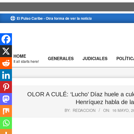
Skip
El Pulso Caribe - Otra forma de ver la noticia
to
content
HOME
GENERALES
JUDICIALES
POLÍTIC
Primary
It all starts here!
Navigation
Menu
OLOR A CULÉ: ‘Lucho’ Díaz huele a culé,
Henríquez habla de la
BY:
REDACCION
ON:
16 MAYO, 2