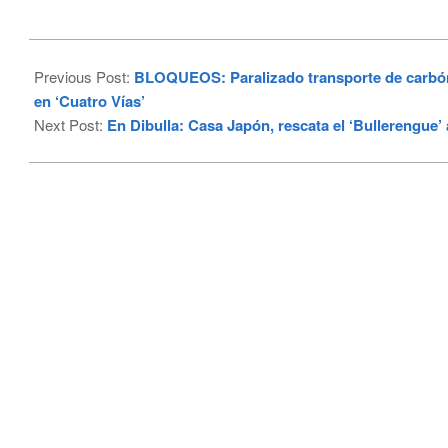
2023-
09-
Previous Post:
BLOQUEOS: Paralizado transporte de carbón 
26
en ‘Cuatro Vías’
Next Post:
En Dibulla: Casa Japón, rescata el ‘Bullerengue’ 