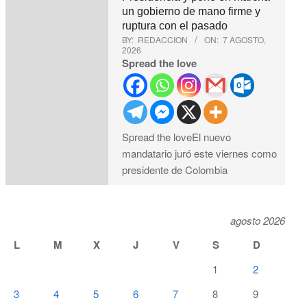
un gobierno de mano firme y
ruptura con el pasado
BY:
REDACCION
ON:
7 AGOSTO,
2026
Spread the love
Spread the loveEl nuevo
mandatario juró este viernes como
presidente de Colombia
agosto 2026
L
M
X
J
V
S
D
1
2
3
4
5
6
7
8
9