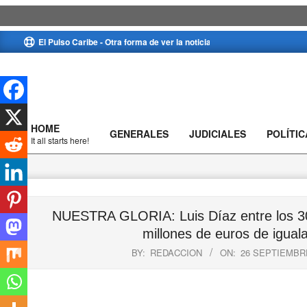
Skip
El Pulso Caribe - Otra forma de ver la noticia
to
content
HOME
GENERALES
JUDICIALES
POLÍTIC
Primary
It all starts here!
Navigation
Menu
NUESTRA GLORIA: Luis Díaz entre los 30 
millones de euros de iguala
BY:
REDACCION
ON:
26 SEPTIEMBRE