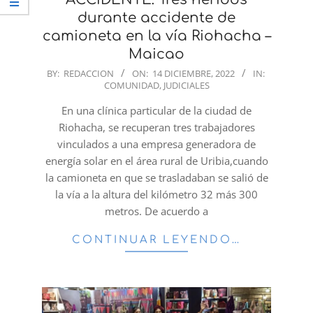
durante accidente de
camioneta en la vía Riohacha –
Maicao
2022-
BY:
REDACCION
ON:
14 DICIEMBRE, 2022
IN:
COMUNIDAD
,
JUDICIALES
12-
14
En una clínica particular de la ciudad de
Riohacha, se recuperan tres trabajadores
vinculados a una empresa generadora de
energía solar en el área rural de Uribia,cuando
la camioneta en que se trasladaban se salió de
la vía a la altura del kilómetro 32 más 300
metros. De acuerdo a
CONTINUAR LEYENDO…