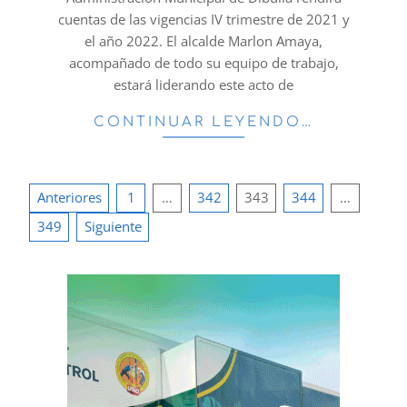
cuentas de las vigencias IV trimestre de 2021 y
el año 2022. El alcalde Marlon Amaya,
acompañado de todo su equipo de trabajo,
estará liderando este acto de
CONTINUAR LEYENDO…
Paginación
Anteriores
1
…
342
343
344
…
de
349
Siguiente
entradas