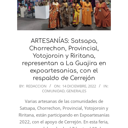
ARTESANÍAS: Satsapa,
Chorrechon, Provincial,
Yotojoroin y Riritana,
representan a La Guajira en
expoartesanias, con el
respaldo de Cerrejón
2022-
BY:
REDACCION
ON:
14 DICIEMBRE, 2022
IN:
COMUNIDAD
,
GENERALES
12-
14
Varias artesanas de las comunidades de
Satsapa, Chorrechon, Provincial, Yotojoroin y
Riritana, están participando en Expoartesanías
2022, con el apoyo de Cerrejón. En esta feria,