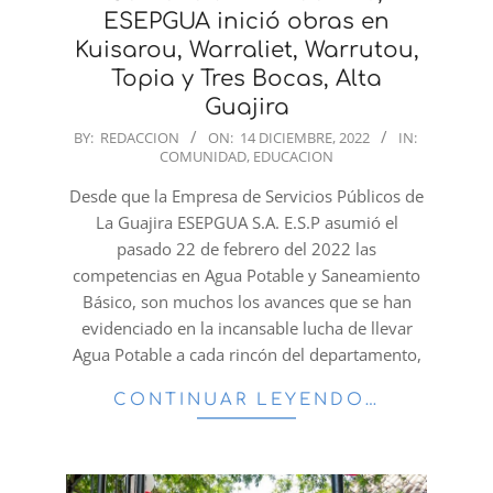
ESEPGUA inició obras en
Kuisarou, Warraliet, Warrutou,
Topia y Tres Bocas, Alta
Guajira
2022-
BY:
REDACCION
ON:
14 DICIEMBRE, 2022
IN:
COMUNIDAD
,
EDUCACION
12-
14
Desde que la Empresa de Servicios Públicos de
La Guajira ESEPGUA S.A. E.S.P asumió el
pasado 22 de febrero del 2022 las
competencias en Agua Potable y Saneamiento
Básico, son muchos los avances que se han
evidenciado en la incansable lucha de llevar
Agua Potable a cada rincón del departamento,
CONTINUAR LEYENDO…