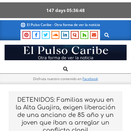
147
days
05
36
47
Skip
El Pulso Caribe - Otra forma de ver la noticia
to
Search
content
El
Search
Primary
Pulso
Navigation
Caribe
Disfruta nuestro contenido en
Facebook
Menu
DETENIDOS: Familias wayuu en
la Alta Guajira, exigen liberación
de una anciano de 85 año y un
joven que iban a arreglar un
conflicto clanil