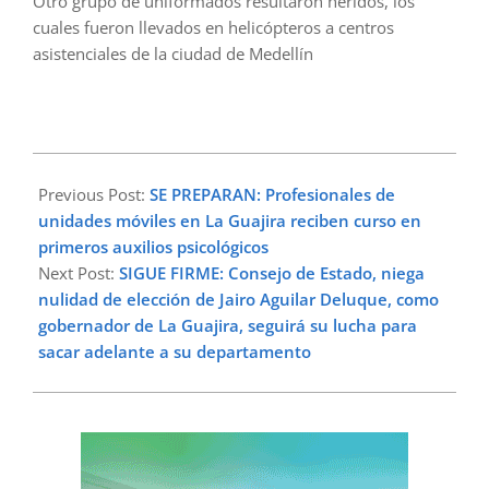
Otro grupo de uniformados resultaron heridos, los
cuales fueron llevados en helicópteros a centros
asistenciales de la ciudad de Medellín
2024-
07-
Previous Post:
SE PREPARAN: Profesionales de
04
unidades móviles en La Guajira reciben curso en
primeros auxilios psicológicos
Next Post:
SIGUE FIRME: Consejo de Estado, niega
nulidad de elección de Jairo Aguilar Deluque, como
gobernador de La Guajira, seguirá su lucha para
sacar adelante a su departamento