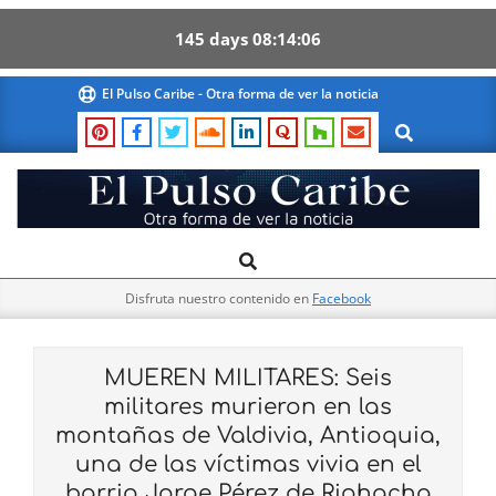
145
days
08
14
05
Skip
El Pulso Caribe - Otra forma de ver la noticia
to
Search
content
El
Search
Primary
Pulso
Navigation
Caribe
Disfruta nuestro contenido en
Facebook
Menu
MUEREN MILITARES: Seis
militares murieron en las
montañas de Valdivia, Antioquia,
una de las víctimas vivia en el
barrio Jorge Pérez de Riohacha